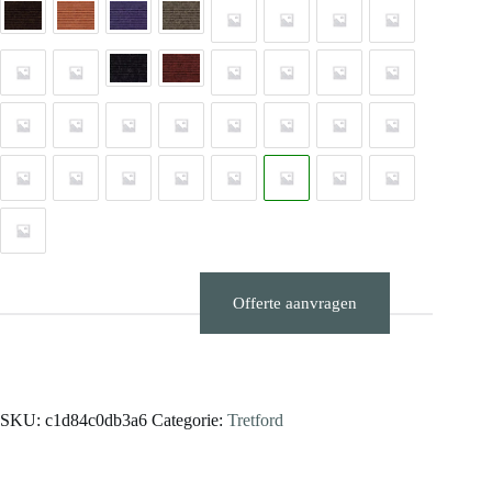
Offerte aanvragen
Stalen aanvragen
SKU:
c1d84c0db3a6
Categorie:
Tretford