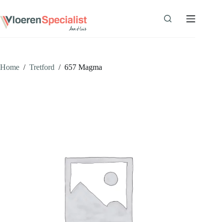
Ga
naar
de
inhoud
Home
/
Tretford
/
657 Magma