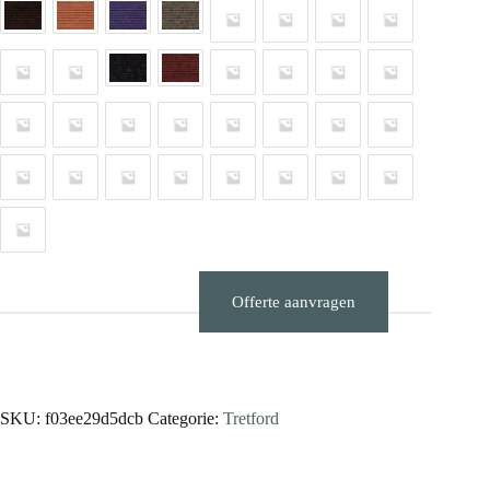
Offerte aanvragen
Stalen aanvragen
SKU:
f03ee29d5dcb
Categorie:
Tretford