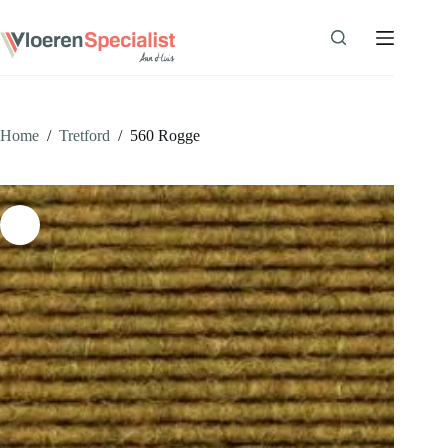
Ga
naar
de
inhoud
Home
/
Tretford
/
560 Rogge