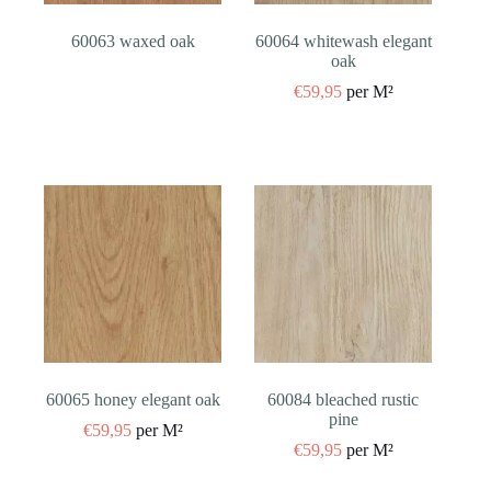
60063 waxed oak
60064 whitewash elegant
oak
€
59,95
per M²
60065 honey elegant oak
60084 bleached rustic
pine
€
59,95
per M²
€
59,95
per M²