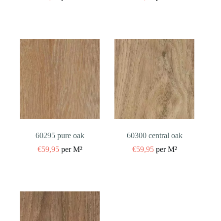
60295 pure oak
60300 central oak
€
59,95
per M²
€
59,95
per M²