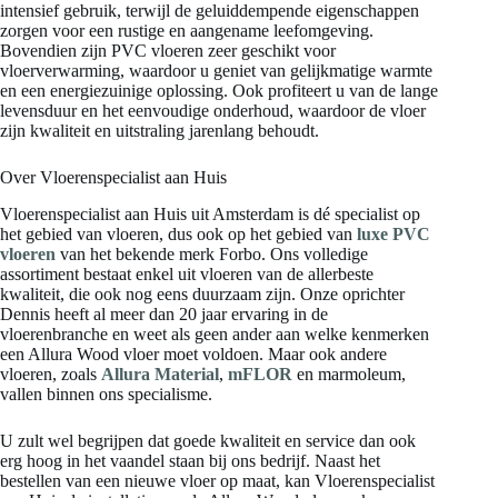
intensief gebruik, terwijl de geluiddempende eigenschappen
zorgen voor een rustige en aangename leefomgeving.
Bovendien zijn PVC vloeren zeer geschikt voor
vloerverwarming, waardoor u geniet van gelijkmatige warmte
en een energiezuinige oplossing. Ook profiteert u van de lange
levensduur en het eenvoudige onderhoud, waardoor de vloer
zijn kwaliteit en uitstraling jarenlang behoudt.
Over Vloerenspecialist aan Huis
Vloerenspecialist aan Huis uit Amsterdam is dé specialist op
het gebied van vloeren, dus ook op het gebied van
luxe PVC
vloeren
van het bekende merk Forbo. Ons volledige
assortiment bestaat enkel uit vloeren van de allerbeste
kwaliteit, die ook nog eens duurzaam zijn. Onze oprichter
Dennis heeft al meer dan 20 jaar ervaring in de
vloerenbranche en weet als geen ander aan welke kenmerken
een Allura Wood vloer moet voldoen. Maar ook andere
vloeren, zoals
Allura Material
,
mFLOR
en marmoleum,
vallen binnen ons specialisme.
U zult wel begrijpen dat goede kwaliteit en service dan ook
erg hoog in het vaandel staan bij ons bedrijf. Naast het
bestellen van een nieuwe vloer op maat, kan Vloerenspecialist