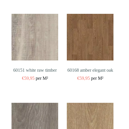
60151 white raw timber
60168 amber elegant oak
€
59,95
per M²
€
59,95
per M²