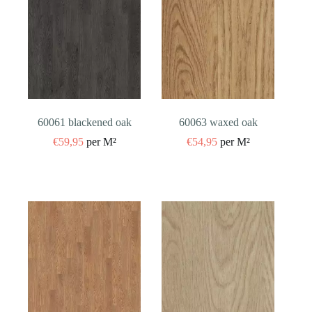
60061 blackened oak
60063 waxed oak
€
59,95
per M²
€
54,95
per M²