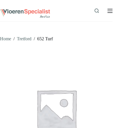
Ga
naar
de
inhoud
Home
/
Tretford
/
652 Turf