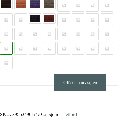
Offerte aanvragen
Stalen aanvragen
SKU:
395b2490f54c
Categorie:
Tretford