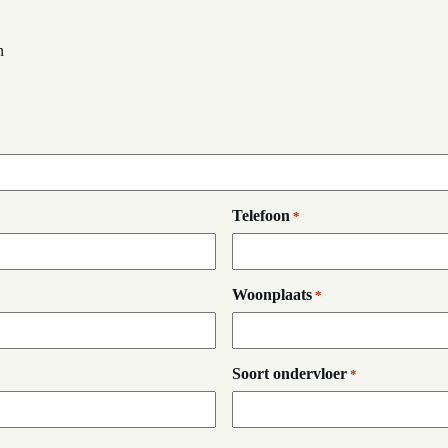
n
Telefoon
*
Woonplaats
*
Soort ondervloer
*