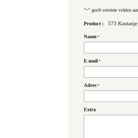
"
" geeft vereiste velden aa
*
573 Kastanje
Product :
Naam
*
E-mail
*
Adres
*
Extra