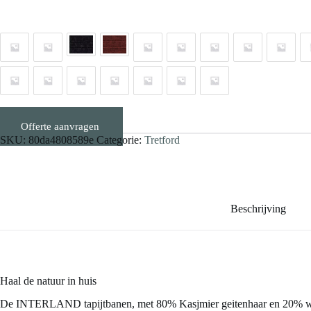
Offerte aanvragen
Stalen aanvragen
SKU:
80da4808589e
Categorie:
Tretford
Beschrijving
Haal de natuur in huis
De INTERLAND tapijtbanen, met 80% Kasjmier geitenhaar en 20% wol, zi