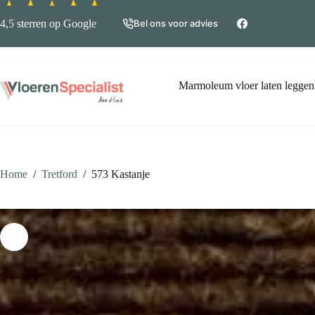
Ga
naar
4,5 sterren op Google
Bel ons voor advies
de
inhoud
Marmoleum vloer laten leggen
Home
/
Tretford
/
573 Kastanje