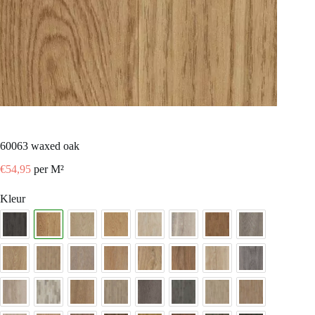
60063 waxed oak
€
54,95
per M²
Kleur