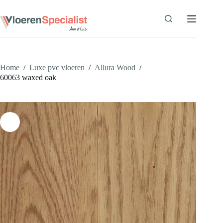
Ga
naar
de
inhoud
Home
/
Luxe pvc vloeren
/
Allura Wood
/
60063 waxed oak