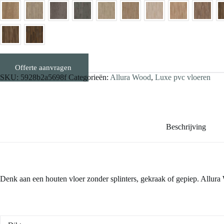
Offerte aanvragen
Stalen aanvragen
SKU:
5928b2a5698f
Categorieën:
Allura Wood
,
Luxe pvc vloeren
Beschrijving
Denk aan een houten vloer zonder splinters, gekraak of gepiep. Allura