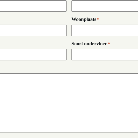
Woonplaats
*
Soort ondervloer
*