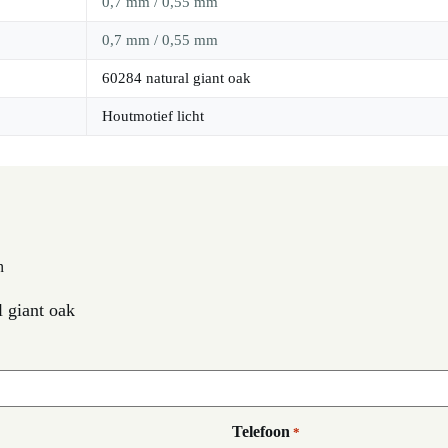
0,7 mm / 0,55 mm
0,7 mm / 0,55 mm
60284 natural giant oak
Houtmotief licht
n
 giant oak
Telefoon
*