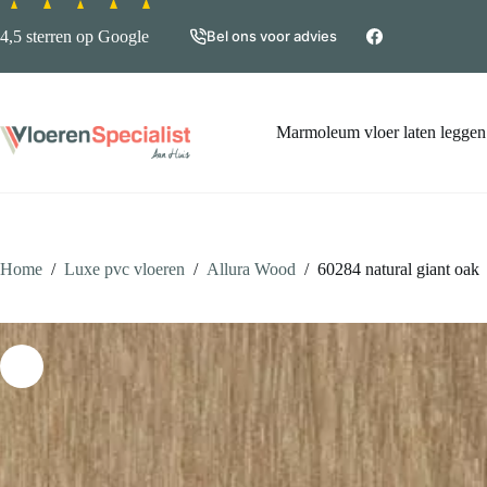
Ga
naar
4,5 sterren op Google
Bel ons voor advies
de
inhoud
Marmoleum vloer laten leggen
Home
/
Luxe pvc vloeren
/
Allura Wood
/
60284 natural giant oak