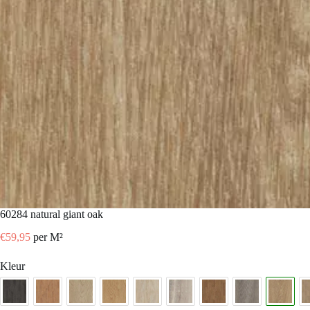
60284 natural giant oak
€
59,95
per M²
Kleur