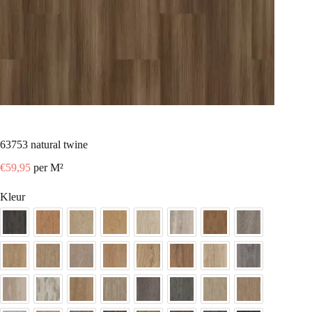
63753 natural twine
€
59,95
per M²
Kleur