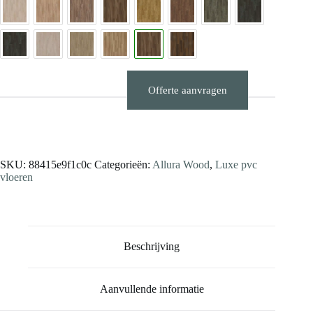
Offerte aanvragen
Stalen aanvragen
SKU:
88415e9f1c0c
Categorieën:
Allura Wood
,
Luxe pvc
vloeren
Beschrijving
Aanvullende informatie