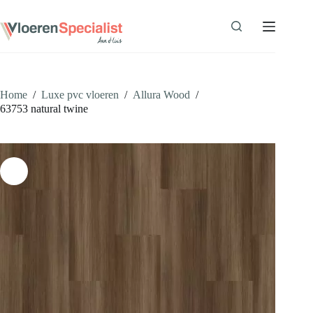
Ga
naar
de
inhoud
Home
/
Luxe pvc vloeren
/
Allura Wood
/
63753 natural twine