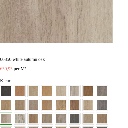
60350 white autumn oak
€
59,95
per M²
Kleur