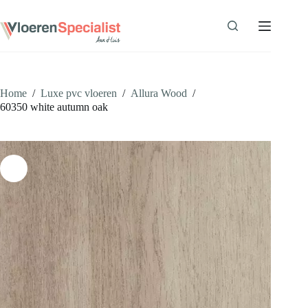
Ga
naar
de
inhoud
Home
/
Luxe pvc vloeren
/
Allura Wood
/
60350 white autumn oak