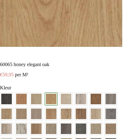
60065 honey elegant oak
€
59,95
per M²
Kleur