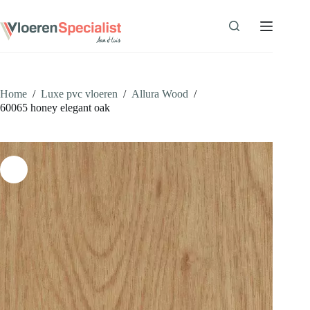
Ga
naar
de
inhoud
Home
/
Luxe pvc vloeren
/
Allura Wood
/
60065 honey elegant oak