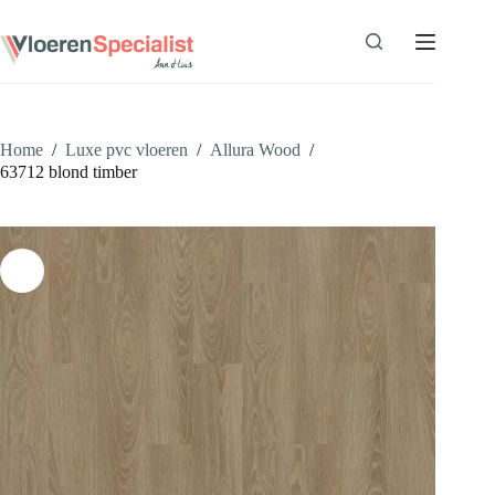
Ga
naar
de
inhoud
Home
/
Luxe pvc vloeren
/
Allura Wood
/
63712 blond timber