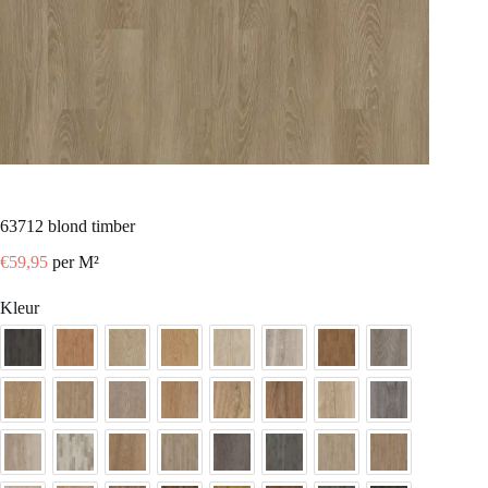
63712 blond timber
€
59,95
per M²
Kleur