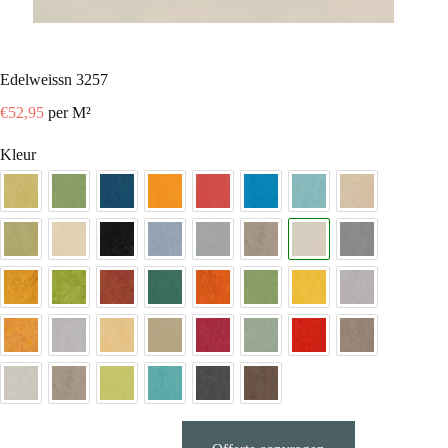
edelweissn 3257
€
52,95
per M²
Kleur