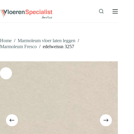
Ga
naar
de
inhoud
Home
/
Marmoleum vloer laten leggen
/
Marmoleum Fresco
/
edelweissn 3257