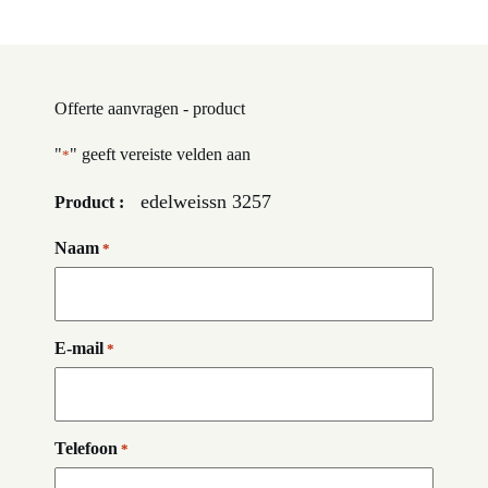
Offerte aanvragen - product
"
" geeft vereiste velden aan
*
edelweissn 3257
Product :
Naam
*
E-mail
*
Telefoon
*