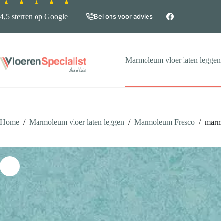
Ga
naar
4,5 sterren op Google
Bel ons voor advies
de
inhoud
Marmoleum vloer laten leggen
Home
/
Marmoleum vloer laten leggen
/
Marmoleum Fresco
/
marm