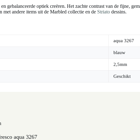
cate en gebalanceerde optiek creëren. Het zachte contrast van de fijne, 
n met andere items uit de Marbled collectie en de
Striato
dessins.
aqua 3267
blauw
2,5mm
Geschikt
n
esco aqua 3267