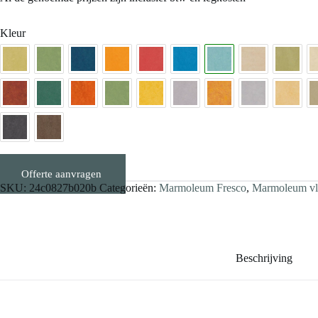
Kleur
Offerte aanvragen
Stalen aanvragen
SKU:
24c0827b020b
Categorieën:
Marmoleum Fresco
,
Marmoleum vlo
Beschrijving