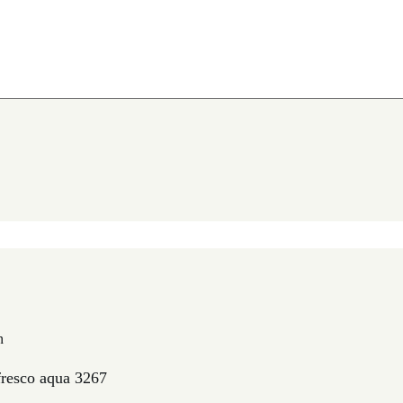
n
esco aqua 3267