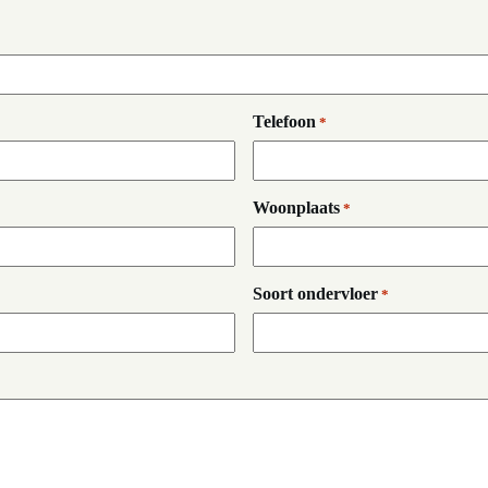
Telefoon
*
Woonplaats
*
Soort ondervloer
*