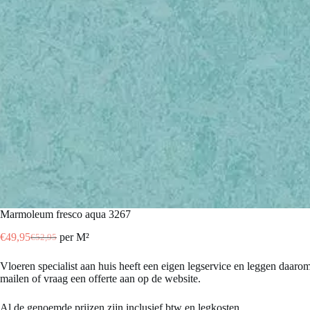
marmoleum fresco aqua 3267
€
49,95
per M²
€
52,95
Oorspronkelijke
Huidige
prijs
prijs
Vloeren specialist aan huis heeft een eigen legservice en leggen daaro
was:
is:
mailen of vraag een offerte aan op de website.
€52,95.
€49,95.
Al de genoemde prijzen zijn inclusief btw en legkosten