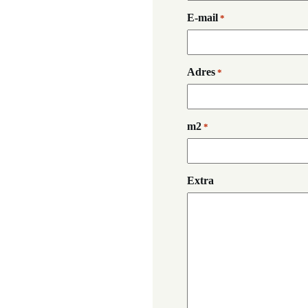
E-mail
*
Adres
*
m2
*
Extra