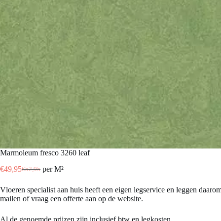
marmoleum fresco 3260 leaf
€
49,95
per M²
€
52,95
Oorspronkelijke
Huidige
prijs
prijs
Vloeren specialist aan huis heeft een eigen legservice en leggen daaro
was:
is:
mailen of vraag een offerte aan op de website.
€52,95.
€49,95.
Al de genoemde prijzen zijn inclusief btw en legkosten