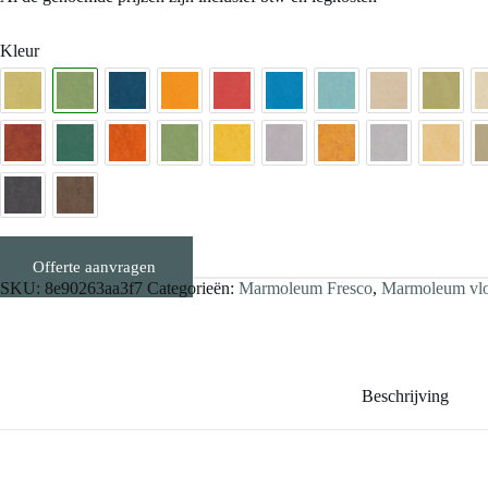
Kleur
Offerte aanvragen
Stalen aanvragen
SKU:
8e90263aa3f7
Categorieën:
Marmoleum Fresco
,
Marmoleum vloe
Beschrijving