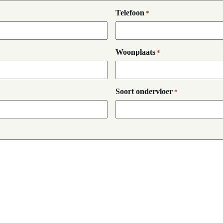
Telefoon
*
Woonplaats
*
Soort ondervloer
*