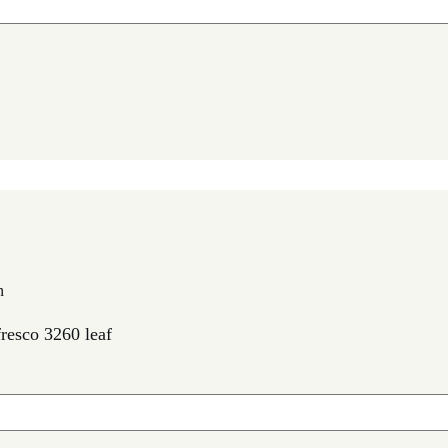
n
esco 3260 leaf