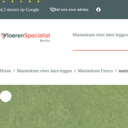
Ga
naar
4,5 sterren op Google
Bel ons voor advies
de
inhoud
Marmoleum vloer laten leggen
Home
/
Marmoleum vloer laten leggen
/
Marmoleum Fresco
/
marm