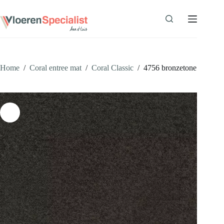
Ga
naar
de
inhoud
Home
/
Coral entree mat
/
Coral Classic
/
4756 bronzetone