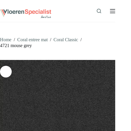
Ga
naar
de
inhoud
Home
/
Coral entree mat
/
Coral Classic
/
4721 mouse grey