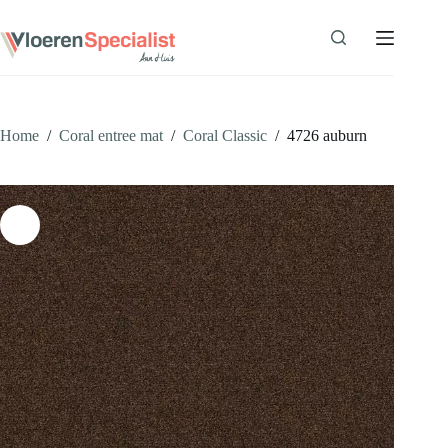
Ga
naar
de
inhoud
Home
/
Coral entree mat
/
Coral Classic
/
4726 auburn