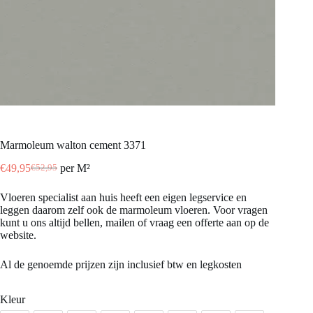
Marmoleum walton cement 3371
€
49,95
per M²
€
52,95
Oorspronkelijke
Huidige
prijs
prijs
Vloeren specialist aan huis heeft een eigen legservice en
was:
is:
leggen daarom zelf ook de marmoleum vloeren. Voor vragen
€52,95.
€49,95.
kunt u ons altijd bellen, mailen of vraag een offerte aan op de
website.
Al de genoemde prijzen zijn inclusief btw en legkosten
Kleur