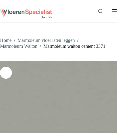
Ga
naar
de
inhoud
Home
/
Marmoleum vloer laten leggen
/
Marmoleum Walton
/
Marmoleum walton cement 3371