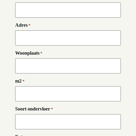
Adres
*
Woonplaats
*
m2
*
Soort ondervloer
*