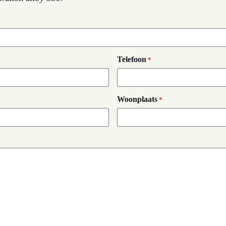
Telefoon
*
Woonplaats
*