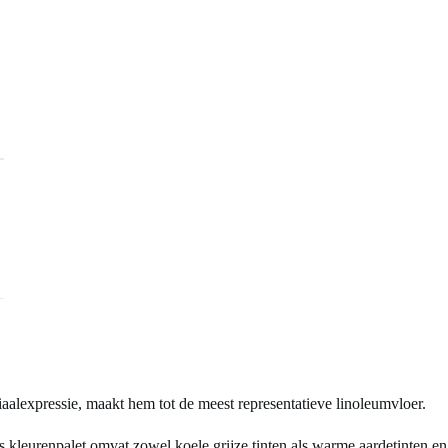
aalexpressie, maakt hem tot de meest representatieve linoleumvloer.
kleurenpalet omvat zowel koele grijze tinten als warme aardetinten en