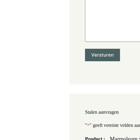
Stalen aanvragen
"
" geeft vereiste velden aa
*
Marmoleum w
Product :