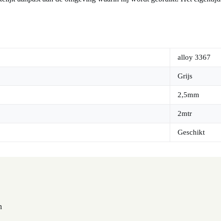
alloy 3367
Grijs
2,5mm
2mtr
Geschikt
n