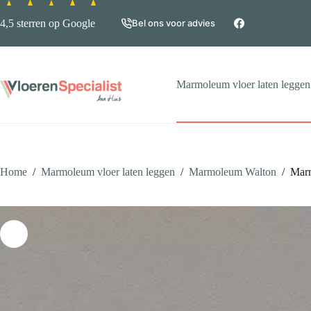
Ga
naar
4,5 sterren op Google
Bel ons voor advies
de
inhoud
Marmoleum vloer laten leggen
Home
/
Marmoleum vloer laten leggen
/
Marmoleum Walton
/
Marm