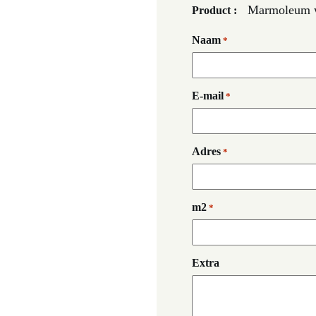
Marmoleum w
Product :
Naam
*
E-mail
*
Adres
*
m2
*
Extra