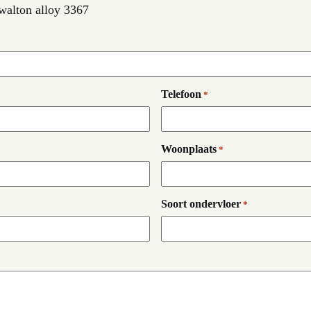
alton alloy 3367
Telefoon
*
Woonplaats
*
Soort ondervloer
*