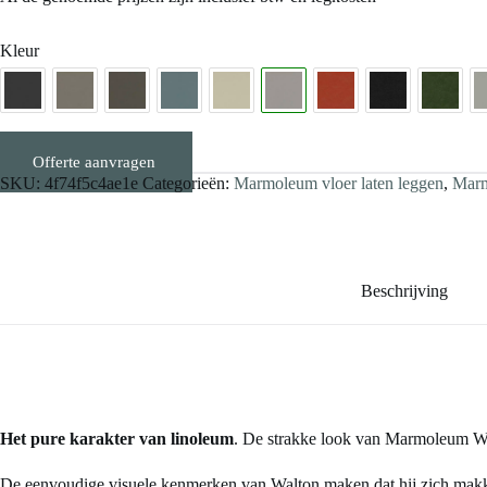
Kleur
Offerte aanvragen
Stalen aanvragen
SKU:
4f74f5c4ae1e
Categorieën:
Marmoleum vloer laten leggen
,
Marm
Beschrijving
Het pure karakter van linoleum
. De strakke look van Marmoleum Walt
De eenvoudige visuele kenmerken van Walton maken dat hij zich makkeli