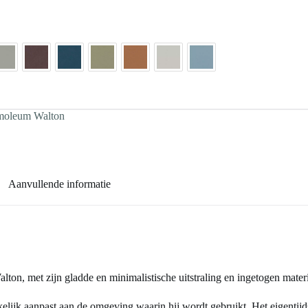
oleum Walton
Aanvullende informatie
on, met zijn gladde en minimalistische uitstraling en ingetogen materi
jk aanpast aan de omgeving waarin hij wordt gebruikt. Het eigentijds 