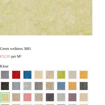
green wellness 3881
€
52,95
per M²
Kleur