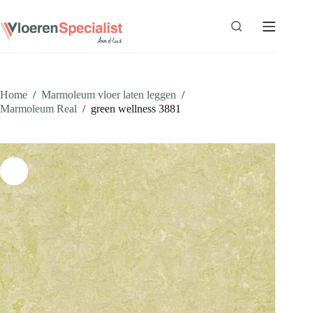
Ga
naar
de
inhoud
Home
/
Marmoleum vloer laten leggen
/
Marmoleum Real
/
green wellness 3881