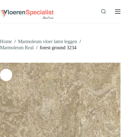
Ga
naar
de
inhoud
Home
/
Marmoleum vloer laten leggen
/
Marmoleum Real
/
forest ground 3234