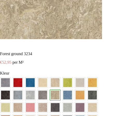
forest ground 3234
€
52,95
per M²
Kleur