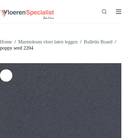
Ga
naar
de
inhoud
Home
/
Marmoleum vloer laten leggen
/
Bulletin Board
/
poppy seed 2204