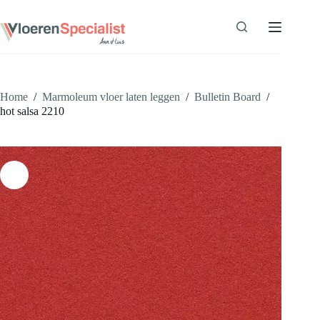
Ga
naar
de
inhoud
Home
/
Marmoleum vloer laten leggen
/
Bulletin Board
/
hot salsa 2210