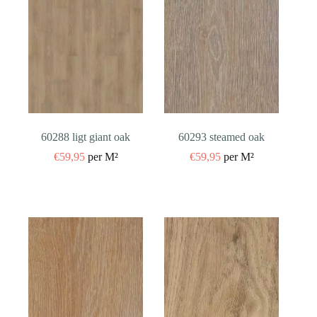
60288 ligt giant oak
60293 steamed oak
€
59,95
per M²
€
59,95
per M²