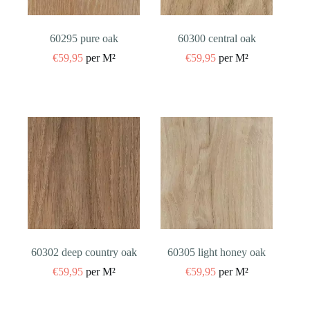
60295 pure oak
60300 central oak
€
59,95
per M²
€
59,95
per M²
60302 deep country oak
60305 light honey oak
€
59,95
per M²
€
59,95
per M²