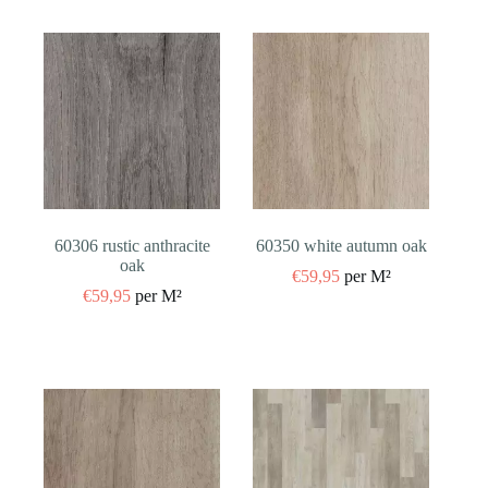
60306 rustic anthracite
60350 white autumn oak
oak
€
59,95
per M²
€
59,95
per M²