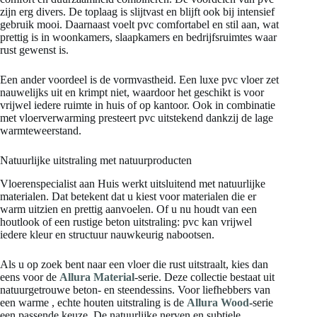
zijn erg divers. De toplaag is slijtvast en blijft ook bij intensief
gebruik mooi. Daarnaast voelt pvc comfortabel en stil aan, wat
prettig is in woonkamers, slaapkamers en bedrijfsruimtes waar
rust gewenst is.
Een ander voordeel is de vormvastheid. Een luxe pvc vloer zet
nauwelijks uit en krimpt niet, waardoor het geschikt is voor
vrijwel iedere ruimte in huis of op kantoor. Ook in combinatie
met vloerverwarming presteert pvc uitstekend dankzij de lage
warmteweerstand.
Natuurlijke uitstraling met natuurproducten
Vloerenspecialist aan Huis werkt uitsluitend met natuurlijke
materialen. Dat betekent dat u kiest voor materialen die er
warm uitzien en prettig aanvoelen. Of u nu houdt van een
houtlook of een rustige beton uitstraling: pvc kan vrijwel
iedere kleur en structuur nauwkeurig nabootsen.
Als u op zoek bent naar een vloer die rust uitstraalt, kies dan
eens voor de
Allura Material
-serie. Deze collectie bestaat uit
natuurgetrouwe beton- en steendessins. Voor liefhebbers van
een warme , echte houten uitstraling is de
Allura Wood
-serie
een passende keuze. De natuurlijke nerven en subtiele