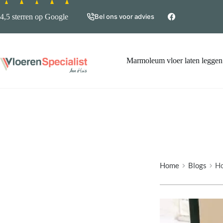
Ga
naar
4,5 sterren op Google
Bel ons voor advies
de
inhoud
Marmoleum vloer laten leggen
Home
Blogs
Ho