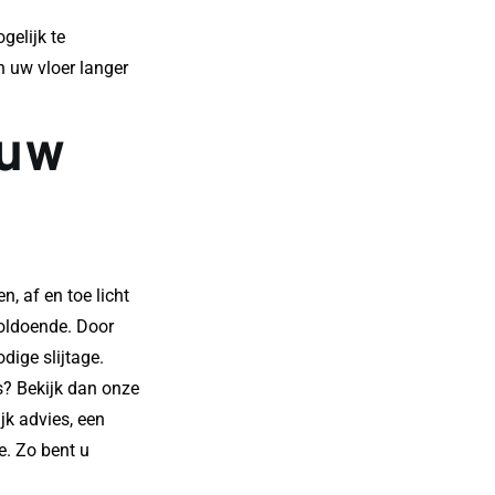
elijk te 
 uw vloer langer 
uw 
, af en toe licht 
oldoende. Door 
dige slijtage.
? Bekijk dan onze 
jk advies, een 
. Zo bent u 