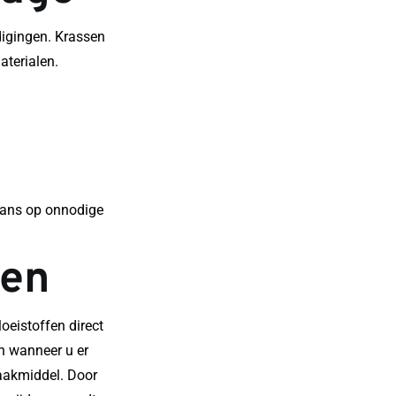
igingen. Krassen 
erialen. 
kans op onnodige 
ren
eistoffen direct 
n wanneer u er 
aakmiddel. Door 