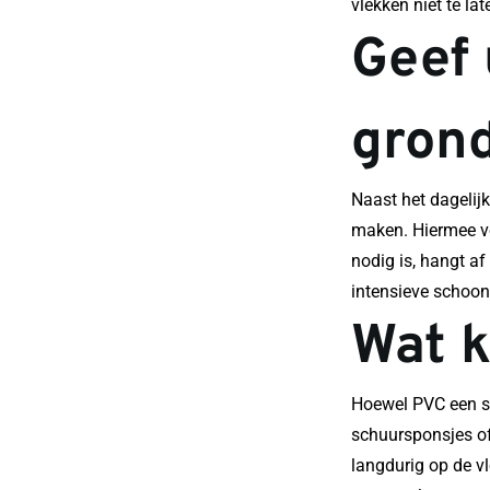
vlekken niet te la
Geef 
grond
Naast het dagelij
maken. Hiermee ver
nodig is, hangt af
intensieve schoon
Wat k
Hoewel PVC een ste
schuursponsjes o
langdurig op de v