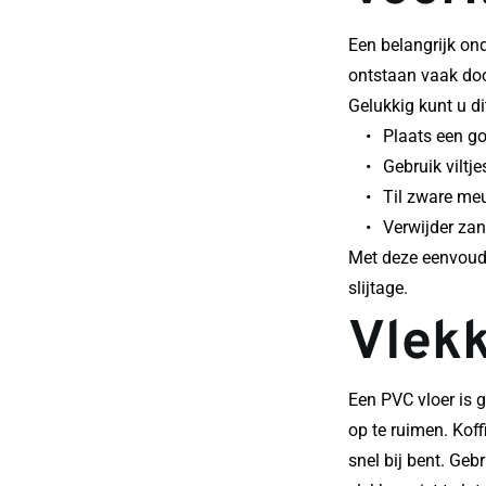
Een belangrijk on
ontstaan vaak doo
Gelukkig kunt u d
Plaats een go
Gebruik viltj
Til zware meu
Verwijder zan
Met deze eenvoudi
slijtage.
Vlekk
Een PVC vloer is 
op te ruimen. Koff
snel bij bent. Ge