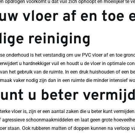
ten opdrogen voorkomt u dat vuil zich ophoopt en moeilijker te v
uw vloer af en toe e
ige reiniging
kse onderhoud is het verstandig om uw PVC vloer af en toe grond
wijdert u hardnekkiger vuil en houdt u de vloer in optimale cond
 van het gebruik van de ruimte. In een druk huishouden of een be
maak vaker nodig zijn dan in een ruimte die minder intensief wor
unt u beter vermij
rke vloer is, zijn er een aantal zaken die u beter kunt vermijden
f agressieve schoonmaakmiddelen en laat geen grote hoeveelhe
loer staan. Ook rubberen matten of doppen kunnen na verloop van 