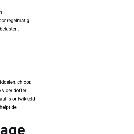
n 
oor regelmatig 
 belasten.
delen, chloor, 
loer doffer 
aal is ontwikkeld 
helpt de 
tage