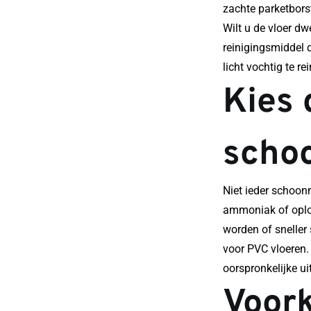
zachte parketborst
Wilt u de vloer dw
reinigingsmiddel d
licht vochtig te r
Kies d
scho
Niet ieder schoon
ammoniak of oplos
worden of sneller 
voor PVC vloeren. 
oorspronkelijke ui
Voork