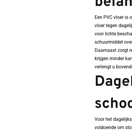
belan
Een PVC vloer is o
vloer tegen dageli
voor lichte besch
schuurmiddel over
Daarnaast zorgt r
krijgen minder kan
verlengt u bovend
Dagel
scho
Voor het dagelijks
voldoende om stof,