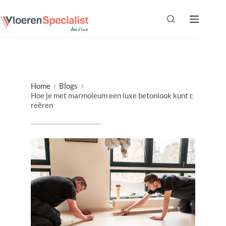
Ga
naar
de
inhoud
Home
Blogs
Hoe je met marmoleum een luxe betonlook kunt c
reëren