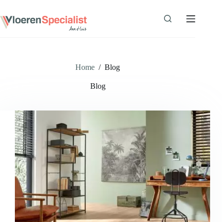
Ga
naar
de
inhoud
Home
/
Blog
Blog