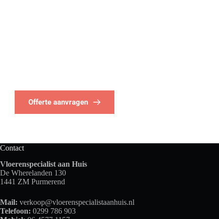
Wilt u meer weten over het leggen van een vloer in 
Amsterdam en omstreken of wilt u 
gratis advies
ontvangen? Neem dan eens contact met ons op om 
verder te informeren. Indien gewenst kunnen we bij u thuis 
langs komen om u 
persoonlijk
 te adviseren.
Offerte aanvragen
Contact
Vloerenspecialist aan Huis
De Wherelanden 130
1441 ZM Purmerend
Mail:
verkoop@vloerenspecialistaanhuis.nl
Telefoon:
0299 786 903