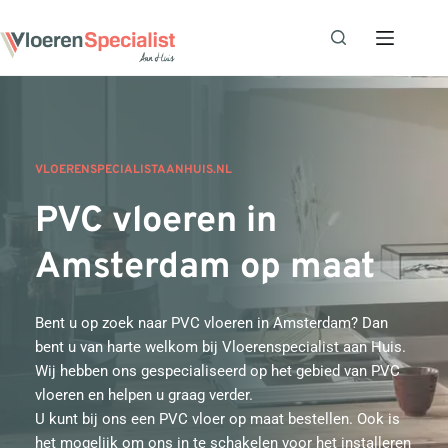
Ga
naar
de
inhoud
VLOERENSPECIALISTAANHUIS.NL
PVC vloeren in 
Amsterdam op maat
Bent u op zoek naar PVC vloeren in Amsterdam? Dan 
bent u van harte welkom bij Vloerenspecialist aan Huis. 
Wij hebben ons gespecialiseerd op het gebied van PVC 
vloeren en helpen u graag verder.
U kunt bij ons een PVC vloer op maat bestellen. Ook is 
het mogelijk om ons in te schakelen voor het installeren 