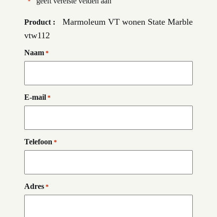
"
" geeft vereiste velden aan
*
Marmoleum VT wonen State Marble
Product :
vtw112
Naam
*
E-mail
*
Telefoon
*
Adres
*