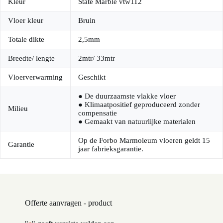
Kleur
State Marble vtw112
Vloer kleur
Bruin
Totale dikte
2,5mm
Breedte/ lengte
2mtr/ 33mtr
Vloerverwarming
Geschikt
● De duurzaamste vlakke vloer
● Klimaatpositief geproduceerd zonder
Milieu
compensatie
● Gemaakt van natuurlijke materialen
Op de Forbo Marmoleum vloeren geldt 15
Garantie
jaar fabrieksgarantie.
Offerte aanvragen - product