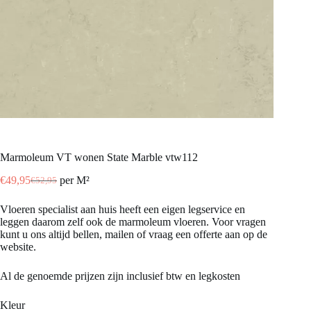
Marmoleum VT wonen State Marble vtw112
€
49,95
per M²
€
52,95
Oorspronkelijke
Huidige
prijs
prijs
Vloeren specialist aan huis heeft een eigen legservice en
was:
is:
leggen daarom zelf ook de marmoleum vloeren. Voor vragen
€52,95.
€49,95.
kunt u ons altijd bellen, mailen of vraag een offerte aan op de
website.
Al de genoemde prijzen zijn inclusief btw en legkosten
Kleur