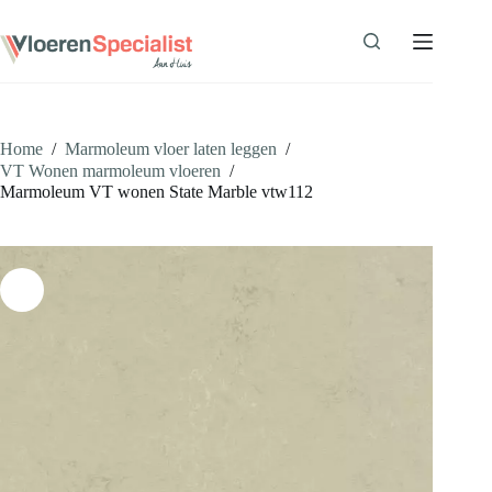
Ga
naar
de
inhoud
Home
/
Marmoleum vloer laten leggen
/
VT Wonen marmoleum vloeren
/
Marmoleum VT wonen State Marble vtw112