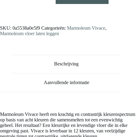
Stalen aanvragen
SKU:
0a5538a0e5f9
Categorieën:
Marmoleum Vivace
,
Marmoleum vloer laten leggen
Beschrijving
Aanvullende informatie
Marmoleum Vivace heeft een krachtig en contrastrijk kleurenspectrum
op basis van acht kleuren die samensmelten tot een evenwichtig
geheel. Het resultaat? Een kleurrijke en levendige vloer die in elke
omgeving past. Vivace is leverbaar in 12 kleuren, van veelzijdige
neutrale tinten tot contrastrijke, uitdagende kleuren.