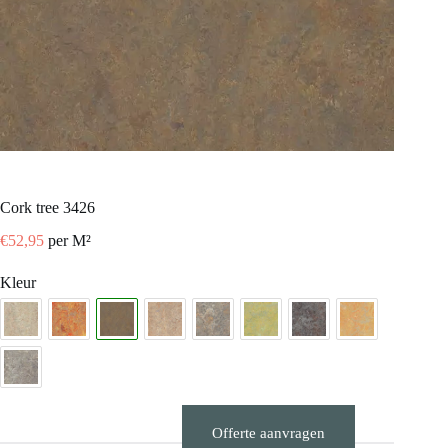
Cork tree 3426
€
52,95
per M²
Kleur
Offerte aanvragen