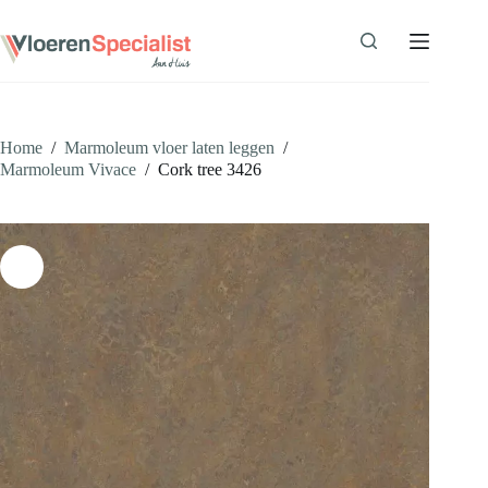
Ga
naar
de
inhoud
Home
/
Marmoleum vloer laten leggen
/
Marmoleum Vivace
/
Cork tree 3426