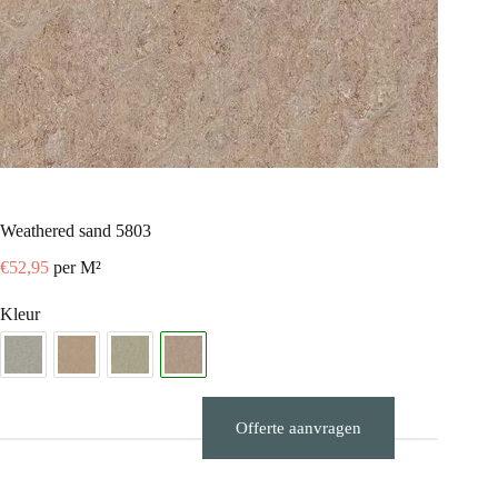
weathered sand 5803
€
52,95
per M²
Kleur
Offerte aanvragen
Stalen aanvragen