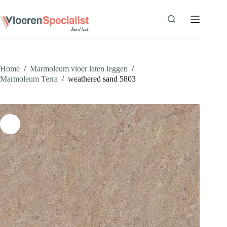
Ga
naar
de
inhoud
Home
/
Marmoleum vloer laten leggen
/
Marmoleum Terra
/
weathered sand 5803