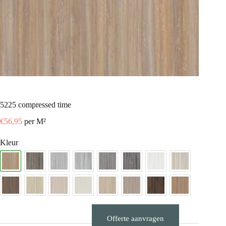
5225 compressed time
€
56,95
per M²
Kleur
Offerte aanvragen