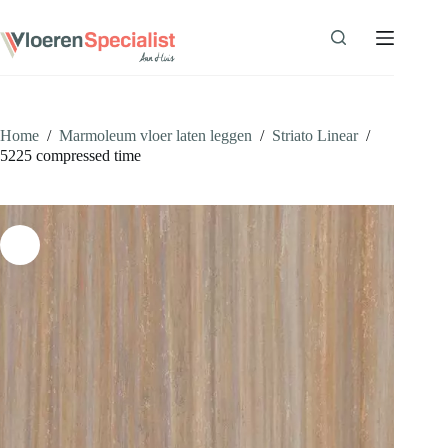
Ga
naar
de
inhoud
Home
/
Marmoleum vloer laten leggen
/
Striato Linear
/
5225 compressed time