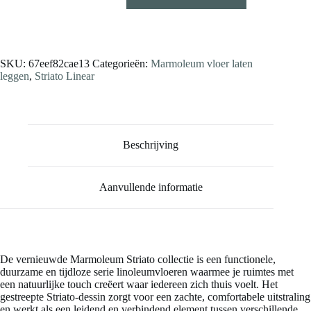
Stalen aanvragen
SKU:
67eef82cae13
Categorieën:
Marmoleum vloer laten
leggen
,
Striato Linear
Beschrijving
Aanvullende informatie
De vernieuwde Marmoleum Striato collectie is een functionele,
duurzame en tijdloze serie linoleumvloeren waarmee je ruimtes met
een natuurlijke touch creëert waar iedereen zich thuis voelt. Het
gestreepte Striato-dessin zorgt voor een zachte, comfortabele uitstraling
en werkt als een leidend en verbindend element tussen verschillende