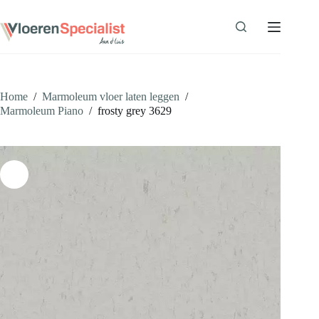
Ga
naar
de
inhoud
Home
/
Marmoleum vloer laten leggen
/
Marmoleum Piano
/
frosty grey 3629