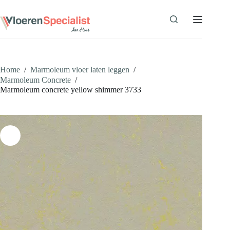
Ga
naar
de
inhoud
Home
/
Marmoleum vloer laten leggen
/
Marmoleum Concrete
/
Marmoleum concrete yellow shimmer 3733