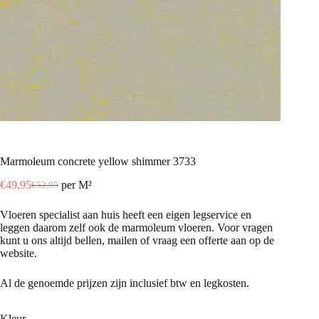
Marmoleum concrete yellow shimmer 3733
€
49,95
per M²
€
52,95
Oorspronkelijke
Huidige
prijs
prijs
Vloeren specialist aan huis heeft een eigen legservice en
was:
is:
leggen daarom zelf ook de marmoleum vloeren. Voor vragen
€52,95.
€49,95.
kunt u ons altijd bellen, mailen of vraag een offerte aan op de
website.
Al de genoemde prijzen zijn inclusief btw en legkosten.
Kleur