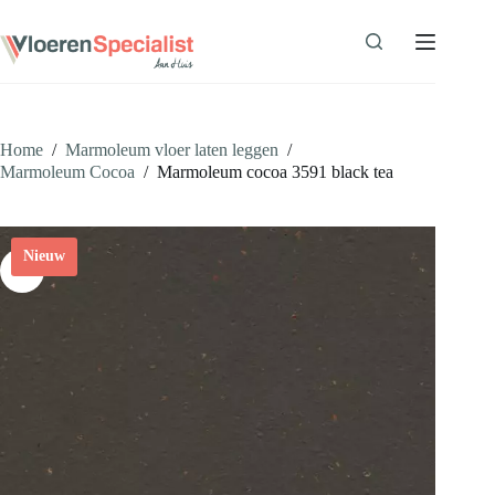
Ga
naar
de
inhoud
Home
/
Marmoleum vloer laten leggen
/
Marmoleum Cocoa
/
Marmoleum cocoa 3591 black tea
Nieuw