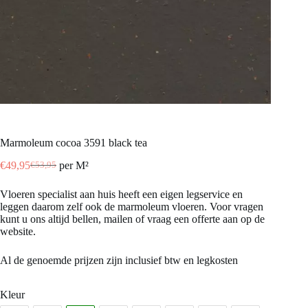
Marmoleum cocoa 3591 black tea
€
49,95
per M²
€
53,95
Oorspronkelijke
Huidige
prijs
prijs
Vloeren specialist aan huis heeft een eigen legservice en
was:
is:
leggen daarom zelf ook de marmoleum vloeren. Voor vragen
€53,95.
€49,95.
kunt u ons altijd bellen, mailen of vraag een offerte aan op de
website.
Al de genoemde prijzen zijn inclusief btw en legkosten
Kleur