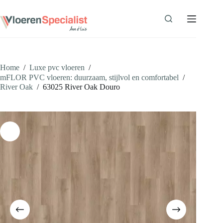
Ga
naar
de
inhoud
Home
/
Luxe pvc vloeren
/
mFLOR PVC vloeren: duurzaam, stijlvol en comfortabel
/
River Oak
/
63025 River Oak Douro