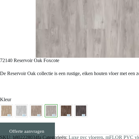
72140 Reservoir Oak Foxcote
De Reservoir Oak collectie is een rustige, eiken houten vloer met een zee
Kleur
Offerte aanvragen
Stalen aanvragen
SKU:
b802228034fa
Categorieën:
Luxe pvc vloeren
,
mFLOR PVC vloer