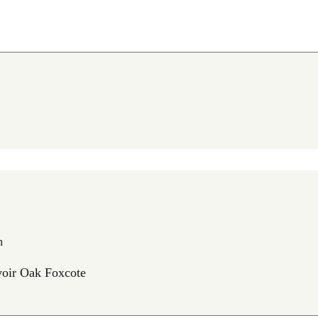
n
oir Oak Foxcote