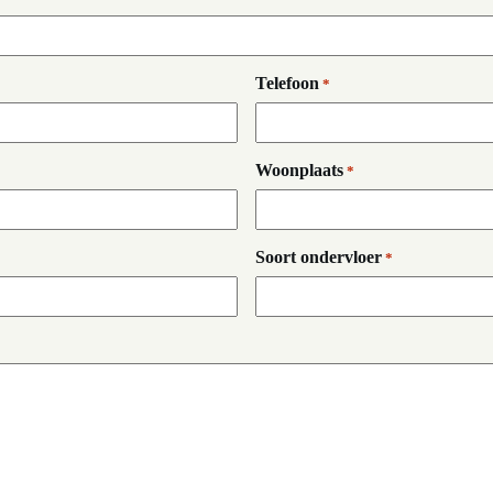
Telefoon
*
Woonplaats
*
Soort ondervloer
*