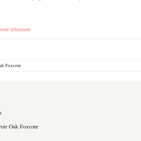
ende informatie
ak Foxcote
n
oir Oak Foxcote