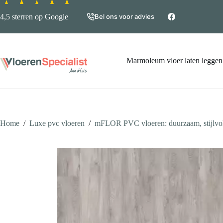
Ga
naar
4,5 sterren op Google
Bel ons voor advies
de
inhoud
Marmoleum vloer laten leggen
Home
/
Luxe pvc vloeren
/
mFLOR PVC vloeren: duurzaam, stijlvol