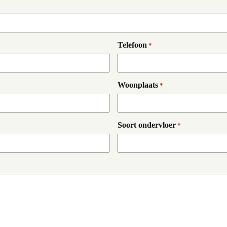
Telefoon
*
Woonplaats
*
Soort ondervloer
*