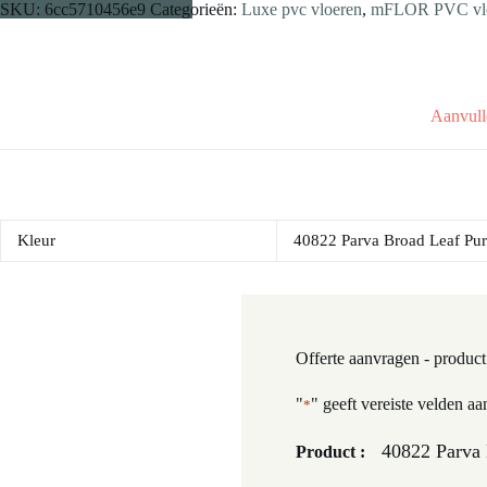
SKU:
6cc5710456e9
Categorieën:
Luxe pvc vloeren
,
mFLOR PVC vloer
Aanvull
Kleur
40822 Parva Broad Leaf Pu
Offerte aanvragen - product
"
" geeft vereiste velden aa
*
40822 Parva 
Product :