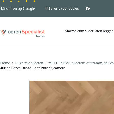
Ga
naar
4,5 sterren op Google
Bel ons voor advies
de
inhoud
Marmoleum vloer laten leggen
Home
/
Luxe pvc vloeren
/
mFLOR PVC vloeren: duurzaam, stijlvol
40822 Parva Broad Leaf Pure Sycamore