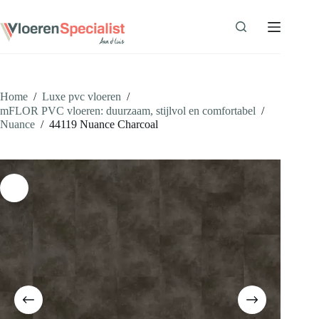
Ga
naar
de
inhoud
Home
/
Luxe pvc vloeren
/
mFLOR PVC vloeren: duurzaam, stijlvol en comfortabel
/
Nuance
/
44119 Nuance Charcoal