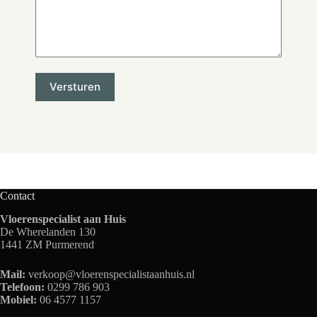
Contact
Vloerenspecialist aan Huis
De Wherelanden 130
1441 ZM Purmerend
Mail:
verkoop@vloerenspecialistaanhuis.nl
Telefoon:
0299 786 903
Mobiel:
06 4577 1157