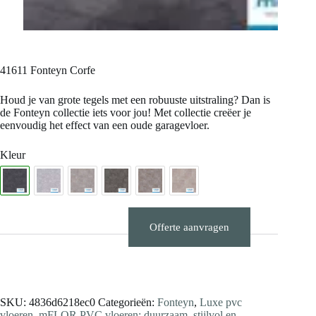
41611 Fonteyn Corfe
Houd je van grote tegels met een robuuste uitstraling? Dan is
de Fonteyn collectie iets voor jou! Met collectie creëer je
eenvoudig het effect van een oude garagevloer.
Kleur
Offerte aanvragen
Stalen aanvragen
SKU:
4836d6218ec0
Categorieën:
Fonteyn
,
Luxe pvc
vloeren
,
mFLOR PVC vloeren: duurzaam, stijlvol en