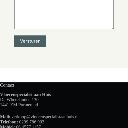
Contact
Vloerenspecialist aan Huis
De Wherelanden 130
1441 ZM Purmerend
Mail:
verkoop@vloerenspecialistaanhuis.nl
Telefoon:
0299 786 903
Mobiel:
06 4577 1157