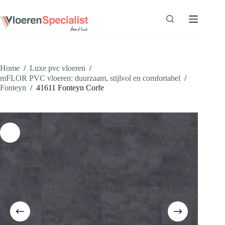
Ga
naar
de
inhoud
Home
/
Luxe pvc vloeren
/
mFLOR PVC vloeren: duurzaam, stijlvol en comfortabel
/
Fonteyn
/
41611 Fonteyn Corfe