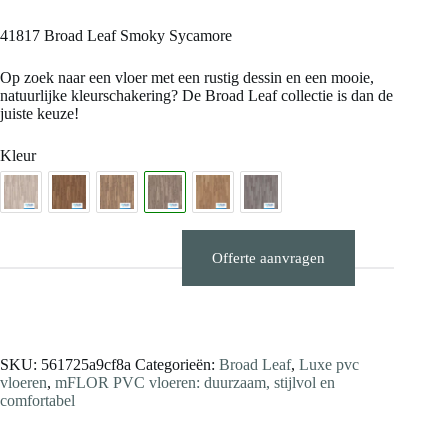
41817 Broad Leaf Smoky Sycamore
Op zoek naar een vloer met een rustig dessin en een mooie,
natuurlijke kleurschakering? De Broad Leaf collectie is dan de
juiste keuze!
Kleur
Offerte aanvragen
Stalen aanvragen
SKU:
561725a9cf8a
Categorieën:
Broad Leaf
,
Luxe pvc
vloeren
,
mFLOR PVC vloeren: duurzaam, stijlvol en
comfortabel