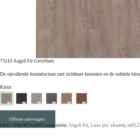
75110 Argyll Fir Greyfriars
De opvallende houtstructuur met zichtbare knoesten en de subtiele kleur
Kleur
Offerte aanvragen
Stalen aanvragen
SKU:
359c9871af09
Categorieën:
Argyll Fir
,
Luxe pvc vloeren
,
mFLOR