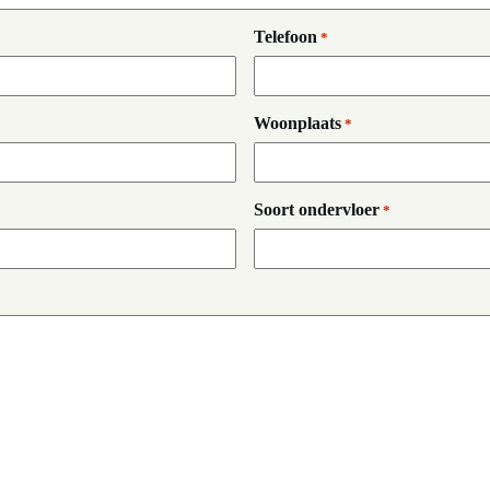
Telefoon
*
Woonplaats
*
Soort ondervloer
*