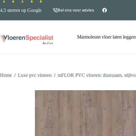
Ga
naar
4,5 sterren op Google
Bel ons voor advies
de
inhoud
Marmoleum vloer laten leggen
Home
/
Luxe pvc vloeren
/
mFLOR PVC vloeren: duurzaam, stijlvol