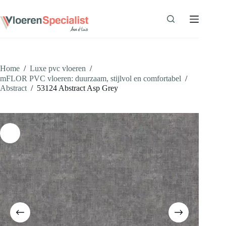
Ga
naar
de
inhoud
Home
/
Luxe pvc vloeren
/
mFLOR PVC vloeren: duurzaam, stijlvol en comfortabel
/
Abstract
/
53124 Abstract Asp Grey