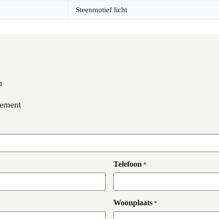
Steenmotief licht
n
cement
Telefoon
*
Woonplaats
*