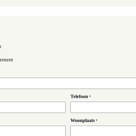
n
cement
Telefoon
*
Woonplaats
*