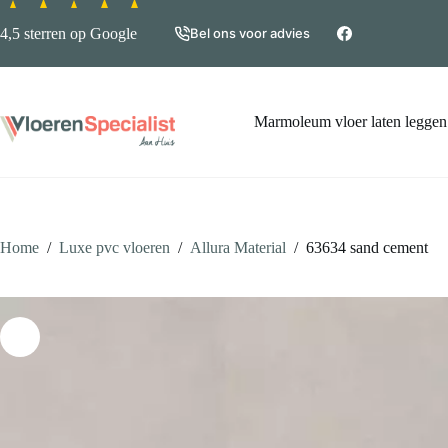
Ga
naar
4,5 sterren op Google
Bel ons voor advies
de
inhoud
Marmoleum vloer laten leggen
Home
/
Luxe pvc vloeren
/
Allura Material
/
63634 sand cement