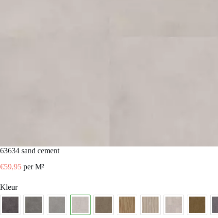
63634 sand cement
€
59,95
per M²
Kleur