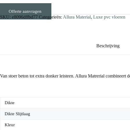
Offerte aanvragen
Stalen aanvragen
SKU:
e8096dffbd77
Categorieën:
Allura Material
,
Luxe pvc vloeren
Beschrijving
Van stoer beton tot extra donker leisteen. Allura Matrerial combineert 
Dikte
Dikte Slijtlaag
Kleur