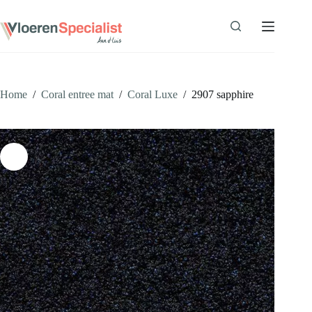
Ga
naar
de
inhoud
Home
/
Coral entree mat
/
Coral Luxe
/
2907 sapphire