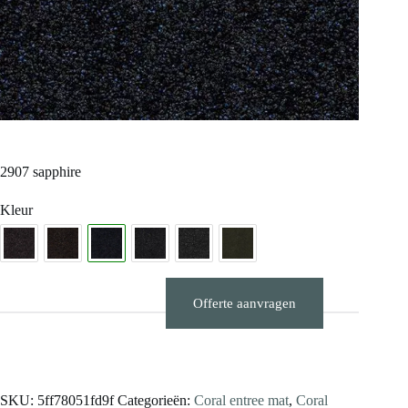
2907 sapphire
Kleur
Offerte aanvragen
Stalen aanvragen
SKU:
5ff78051fd9f
Categorieën:
Coral entree mat
,
Coral