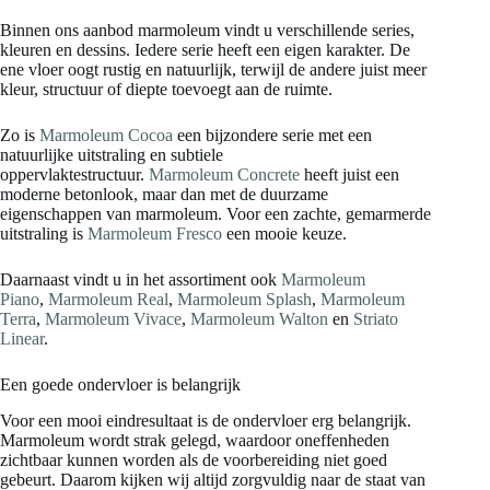
Binnen ons aanbod marmoleum vindt u verschillende series,
kleuren en dessins. Iedere serie heeft een eigen karakter. De
ene vloer oogt rustig en natuurlijk, terwijl de andere juist meer
kleur, structuur of diepte toevoegt aan de ruimte.
Zo is
Marmoleum Cocoa
een bijzondere serie met een
natuurlijke uitstraling en subtiele
oppervlaktestructuur.
Marmoleum Concrete
heeft juist een
moderne betonlook, maar dan met de duurzame
eigenschappen van marmoleum. Voor een zachte, gemarmerde
uitstraling is
Marmoleum Fresco
een mooie keuze.
Daarnaast vindt u in het assortiment ook
Marmoleum
Piano
,
Marmoleum Real
,
Marmoleum Splash
,
Marmoleum
Terra
,
Marmoleum Vivace
,
Marmoleum Walton
en
Striato
Linear
.
Een goede ondervloer is belangrijk
Voor een mooi eindresultaat is de ondervloer erg belangrijk.
Marmoleum wordt strak gelegd, waardoor oneffenheden
zichtbaar kunnen worden als de voorbereiding niet goed
gebeurt. Daarom kijken wij altijd zorgvuldig naar de staat van