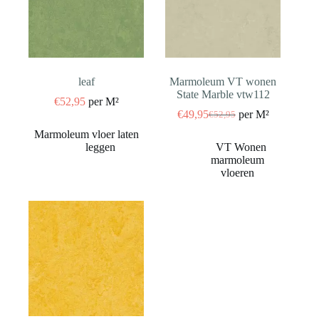
leaf
Marmoleum VT wonen
State Marble vtw112
€
52,95
per M²
€
49,95
per M²
€
52,95
Oorspronkelijke
Huidige
prijs
prijs
was:
is:
€52,95.
€49,95.