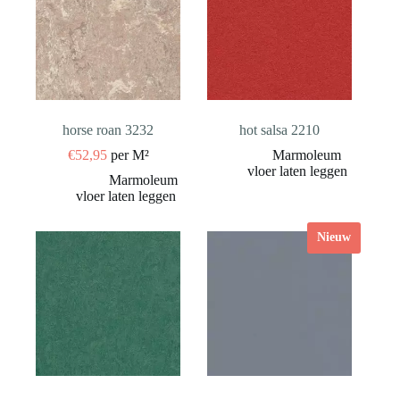
horse roan 3232
hot salsa 2210
€
52,95
per M²
Nieuw