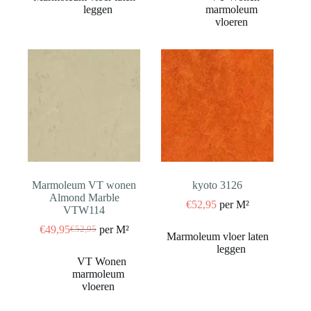
€52,95.
€49,95.
€52,95.
€49,95.
Marmoleum VT wonen
kyoto 3126
Almond Marble
€
52,95
per M²
VTW114
€
49,95
per M²
€
52,95
Oorspronkelijke
Huidige
prijs
prijs
was:
is:
€52,95.
€49,95.