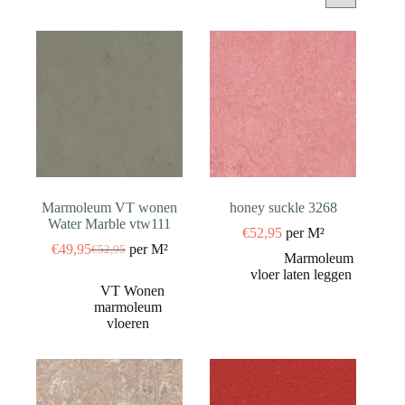
Marmoleum VT wonen
honey suckle 3268
Water Marble vtw111
€
52,95
per M²
€
49,95
per M²
€
52,95
Oorspronkelijke
Huidige
prijs
prijs
was:
is:
€52,95.
€49,95.