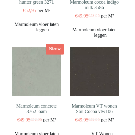
hunter green 3271
Marmoleum cocoa indigo
milk 3586
€
52,95
per M²
€
49,95
per M²
€
53,95
Oorspronkelijke
Huidige
prijs
prijs
was:
is:
€53,95.
€49,95.
Nieuw
Marmoleum concrete
Marmoleum VT wonen
3762 loam
Soil Cocoa vtw106
€
49,95
per M²
€
49,95
per M²
€
52,95
€
52,95
Oorspronkelijke
Huidige
Oorspronkelijke
Huidige
prijs
prijs
prijs
prijs
was:
is:
was:
is: