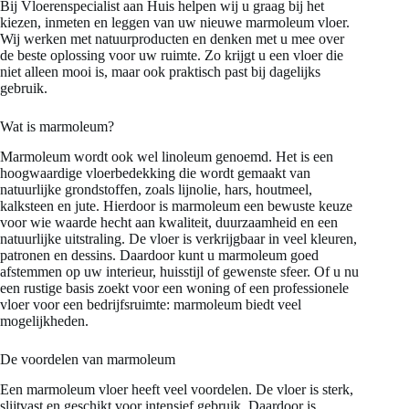
Bij Vloerenspecialist aan Huis helpen wij u graag bij het
kiezen, inmeten en leggen van uw nieuwe marmoleum vloer.
Wij werken met natuurproducten en denken met u mee over
de beste oplossing voor uw ruimte. Zo krijgt u een vloer die
niet alleen mooi is, maar ook praktisch past bij dagelijks
gebruik.
Wat is marmoleum?
Marmoleum wordt ook wel linoleum genoemd. Het is een
hoogwaardige vloerbedekking die wordt gemaakt van
natuurlijke grondstoffen, zoals lijnolie, hars, houtmeel,
kalksteen en jute. Hierdoor is marmoleum een bewuste keuze
voor wie waarde hecht aan kwaliteit, duurzaamheid en een
natuurlijke uitstraling. De vloer is verkrijgbaar in veel kleuren,
patronen en dessins. Daardoor kunt u marmoleum goed
afstemmen op uw interieur, huisstijl of gewenste sfeer. Of u nu
een rustige basis zoekt voor een woning of een professionele
vloer voor een bedrijfsruimte: marmoleum biedt veel
mogelijkheden.
De voordelen van marmoleum
Een marmoleum vloer heeft veel voordelen. De vloer is sterk,
slijtvast en geschikt voor intensief gebruik. Daardoor is