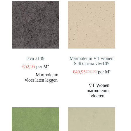
lava 3139
Marmoleum VT wonen
Salt Cocoa vtw105
€
52,95
per M²
€
49,95
per M²
€
52,95
Oorspronkelijke
Huidige
prijs
prijs
was:
is:
€52,95.
€49,95.