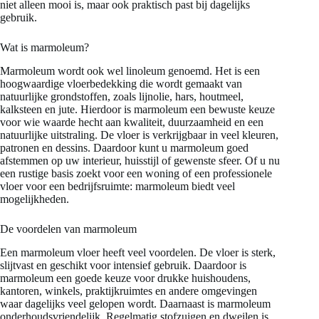
niet alleen mooi is, maar ook praktisch past bij dagelijks
gebruik.
Wat is marmoleum?
Marmoleum wordt ook wel linoleum genoemd. Het is een
hoogwaardige vloerbedekking die wordt gemaakt van
natuurlijke grondstoffen, zoals lijnolie, hars, houtmeel,
kalksteen en jute. Hierdoor is marmoleum een bewuste keuze
voor wie waarde hecht aan kwaliteit, duurzaamheid en een
natuurlijke uitstraling. De vloer is verkrijgbaar in veel kleuren,
patronen en dessins. Daardoor kunt u marmoleum goed
afstemmen op uw interieur, huisstijl of gewenste sfeer. Of u nu
een rustige basis zoekt voor een woning of een professionele
vloer voor een bedrijfsruimte: marmoleum biedt veel
mogelijkheden.
De voordelen van marmoleum
Een marmoleum vloer heeft veel voordelen. De vloer is sterk,
slijtvast en geschikt voor intensief gebruik. Daardoor is
marmoleum een goede keuze voor drukke huishoudens,
kantoren, winkels, praktijkruimtes en andere omgevingen
waar dagelijks veel gelopen wordt. Daarnaast is marmoleum
onderhoudsvriendelijk. Regelmatig stofzuigen en dweilen is