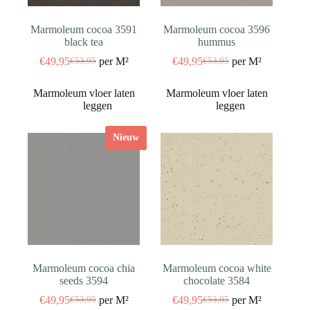
Marmoleum cocoa 3591
Marmoleum cocoa 3596
black tea
hummus
€
49,95
per M²
€
49,95
per M²
€
53,95
€
53,95
Oorspronkelijke
Huidige
Oorspronkelijke
Huidige
prijs
prijs
prijs
prijs
was:
is:
was:
is:
€53,95.
€49,95.
€53,95.
€49,95.
Nieuw
Marmoleum cocoa chia
Marmoleum cocoa white
seeds 3594
chocolate 3584
€
49,95
per M²
€
49,95
per M²
€
53,95
€
53,95
Oorspronkelijke
Huidige
Oorspronkelijke
Huidige