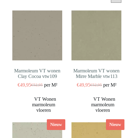
Marmoleum VT wonen
Marmoleum VT wonen
Clay Cocoa vtw109
Mirre Marble vtw113
€
49,95
per M²
€
49,95
per M²
€
52,95
€
52,95
Oorspronkelijke
Huidige
Oorspronkelijke
Huidige
prijs
prijs
prijs
prijs
was:
is:
was:
is:
€52,95.
€49,95.
€52,95.
€49,95.
Nieuw
Nieuw