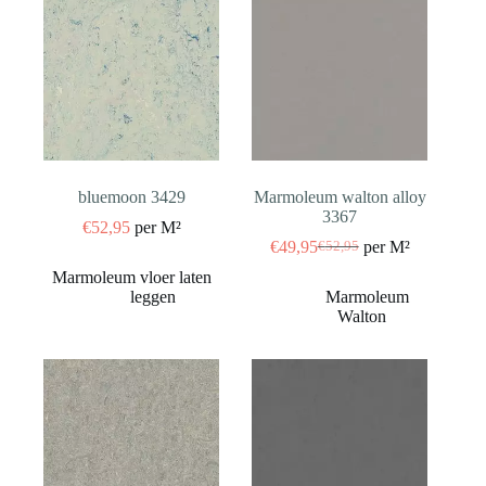
bluemoon 3429
Marmoleum walton alloy
3367
€
52,95
per M²
€
49,95
per M²
€
52,95
Oorspronkelijke
Huidige
prijs
prijs
was:
is:
€52,95.
€49,95.