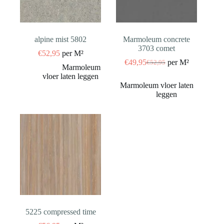
alpine mist 5802
Marmoleum concrete
3703 comet
€
52,95
per M²
€
49,95
per M²
€
52,95
Oorspronkelijke
Huidige
prijs
prijs
was:
is:
€52,95.
€49,95.
5225 compressed time