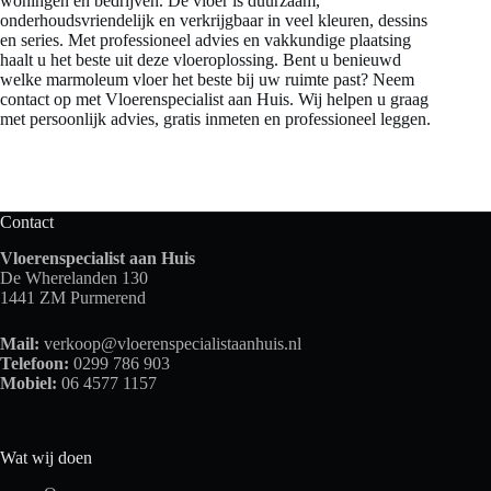
woningen en bedrijven. De vloer is duurzaam,
onderhoudsvriendelijk en verkrijgbaar in veel kleuren, dessins
en series. Met professioneel advies en vakkundige plaatsing
haalt u het beste uit deze vloeroplossing. Bent u benieuwd
welke marmoleum vloer het beste bij uw ruimte past? Neem
contact op met Vloerenspecialist aan Huis. Wij helpen u graag
met persoonlijk advies, gratis inmeten en professioneel leggen.
Contact
Vloerenspecialist aan Huis
De Wherelanden 130
1441 ZM Purmerend
Mail:
verkoop@vloerenspecialistaanhuis.nl
Telefoon:
0299 786 903
Mobiel:
06 4577 1157
Wat wij doen